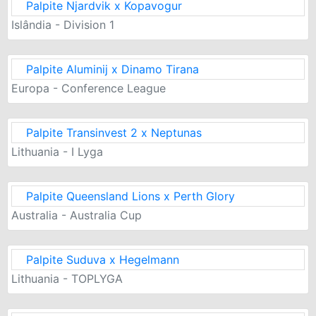
Palpite Njardvik x Kopavogur
Islândia - Division 1
Palpite Aluminij x Dinamo Tirana
Europa - Conference League
Palpite Transinvest 2 x Neptunas
Lithuania - I Lyga
Palpite Queensland Lions x Perth Glory
Australia - Australia Cup
Palpite Suduva x Hegelmann
Lithuania - TOPLYGA