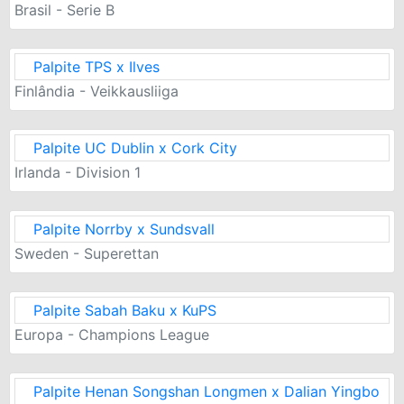
Brasil - Serie B
Palpite TPS x Ilves
Finlândia - Veikkausliiga
Palpite UC Dublin x Cork City
Irlanda - Division 1
Palpite Norrby x Sundsvall
Sweden - Superettan
Palpite Sabah Baku x KuPS
Europa - Champions League
Palpite Henan Songshan Longmen x Dalian Yingbo