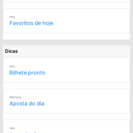
Hoy
Favoritos de hoje
Dicas
Hoy
Bilhete pronto
Mañana
Aposta do dia
Hoy