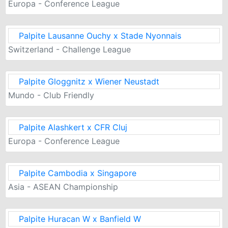
Europa - Conference League
Palpite Lausanne Ouchy x Stade Nyonnais
Switzerland - Challenge League
Palpite Gloggnitz x Wiener Neustadt
Mundo - Club Friendly
Palpite Alashkert x CFR Cluj
Europa - Conference League
Palpite Cambodia x Singapore
Asia - ASEAN Championship
Palpite Huracan W x Banfield W