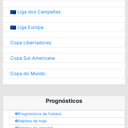
Liga dos Campeões
Liga Europa
Copa Libertadores
Copa Sul-Americana
Copa do Mundo
Prognósticos
⚽️Prognósticos de futebol
⚽️Palpites de hoje