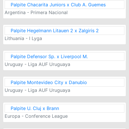
Palpite Chacarita Juniors x Club A. Guemes
Argentina - Primera Nacional
Palpite Hegelmann Litauen 2 x Zalgiris 2
Lithuania - I Lyga
Palpite Defensor Sp. x Liverpool M.
Uruguay - Liga AUF Uruguaya
Palpite Montevideo City x Danubio
Uruguay - Liga AUF Uruguaya
Palpite U. Cluj x Brann
Europa - Conference League