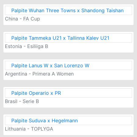
Palpite Wuhan Three Towns x Shandong Taishan
China - FA Cup
Palpite Tammeka U21 x Tallinna Kalev U21
Estonia - Esiliiga B
Palpite Lanus W x San Lorenzo W
Argentina - Primera A Women
Palpite Operario x PR
Brasil - Serie B
Palpite Suduva x Hegelmann
Lithuania - TOPLYGA