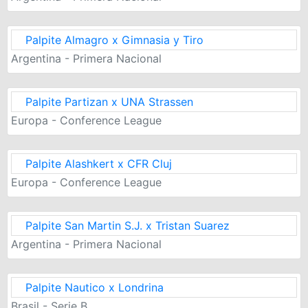
Palpite Almagro x Gimnasia y Tiro
Argentina - Primera Nacional
Palpite Partizan x UNA Strassen
Europa - Conference League
Palpite Alashkert x CFR Cluj
Europa - Conference League
Palpite San Martin S.J. x Tristan Suarez
Argentina - Primera Nacional
Palpite Nautico x Londrina
Brasil - Serie B