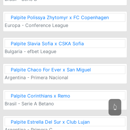
Palpite Polissya Zhytomyr x FC Copenhagen
Europa - Conference League
Palpite Slavia Sofia x CSKA Sofia
Bulgaria - efbet League
Palpite Chaco For Ever x San Miguel
Argentina - Primera Nacional
Palpite Corinthians x Remo
Brasil - Serie A Betano
👆
Palpite Estrella Del Sur x Club Lujan
Argentina - Primera C