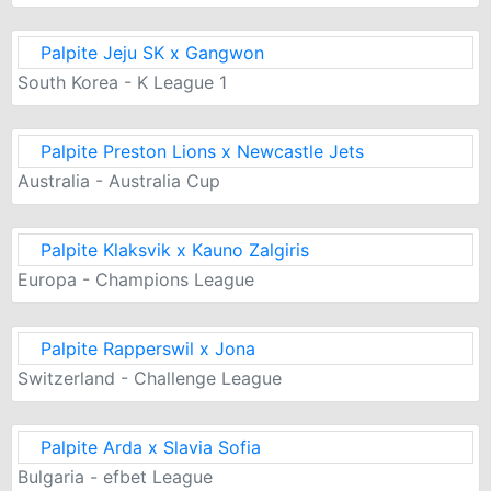
Palpite Jeju SK x Gangwon
South Korea - K League 1
Palpite Preston Lions x Newcastle Jets
Australia - Australia Cup
Palpite Klaksvik x Kauno Zalgiris
Europa - Champions League
Palpite Rapperswil x Jona
Switzerland - Challenge League
Palpite Arda x Slavia Sofia
Bulgaria - efbet League