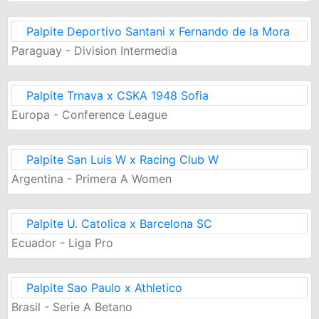
Palpite Deportivo Santani x Fernando de la Mora
Paraguay - Division Intermedia
Palpite Trnava x CSKA 1948 Sofia
Europa - Conference League
Palpite San Luis W x Racing Club W
Argentina - Primera A Women
Palpite U. Catolica x Barcelona SC
Ecuador - Liga Pro
Palpite Sao Paulo x Athletico
Brasil - Serie A Betano