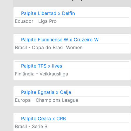
Palpite Libertad x Delfin
Ecuador - Liga Pro
Palpite Fluminense W x Cruzeiro W
Brasil - Copa do Brasil Women
Palpite TPS x Ilves
Finlândia - Veikkausliiga
Palpite Egnatia x Celje
Europa - Champions League
Palpite Ceara x CRB
Brasil - Serie B