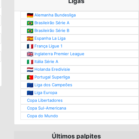
Ligas
Alemanha Bundesliga
Brasileirão Série A
Brasileirão Série B
Espanha La Liga
França Ligue 1
Inglaterra Premier League
Itália Série A
Holanda Eredivisie
Portugal Superliga
Liga dos Campeões
Liga Europa
Copa Libertadores
Copa Sul-Americana
Copa do Mundo
Últimos palpites