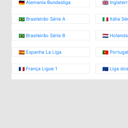
Alemania Bundesliga
Inglater
Brasileirão Série A
Itália Sé
Brasileirão Série B
Holanda 
Espanha La Liga
Portugal
França Ligue 1
Liga do