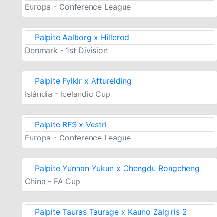
Europa - Conference League
Palpite Aalborg x Hillerod
Denmark - 1st Division
Palpite Fylkir x Afturelding
Islândia - Icelandic Cup
Palpite RFS x Vestri
Europa - Conference League
Palpite Yunnan Yukun x Chengdu Rongcheng
China - FA Cup
Palpite Tauras Taurage x Kauno Zalgiris 2