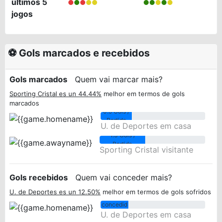
últimos 5
jogos
⚽ Gols marcados e recebidos
Gols marcados
Quem vai marcar mais?
Sporting Cristal es un 44.44%
melhor em termos de gols
marcados
0.9 Gols /
Partida
U. de Deportes em casa
1.3 Gols /
Partida
Sporting Cristal visitante
Gols recebidos
Quem vai conceder mais?
U. de Deportes es un 12.50%
melhor em termos de gols sofridos
0.8
concedid
U. de Deportes em casa
o / partido
0.9