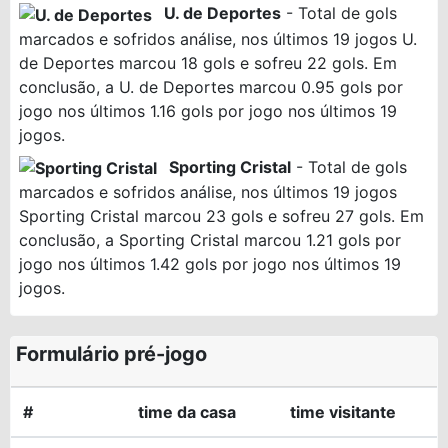
U. de Deportes
- Total de gols
marcados e sofridos análise, nos últimos 19 jogos U.
de Deportes marcou 18 gols e sofreu 22 gols. Em
conclusão, a U. de Deportes marcou 0.95 gols por
jogo nos últimos 1.16 gols por jogo nos últimos 19
jogos.
Sporting Cristal
- Total de gols
marcados e sofridos análise, nos últimos 19 jogos
Sporting Cristal marcou 23 gols e sofreu 27 gols. Em
conclusão, a Sporting Cristal marcou 1.21 gols por
jogo nos últimos 1.42 gols por jogo nos últimos 19
jogos.
Formulário pré-jogo
#
time da casa
time visitante