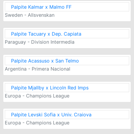
Palpite Kalmar x Malmo FF
Sweden - Allsvenskan
Palpite Tacuary x Dep. Capiata
Paraguay - Division Intermedia
Palpite Acassuso x San Telmo
Argentina - Primera Nacional
Palpite Mjallby x Lincoln Red Imps
Europa - Champions League
Palpite Levski Sofia x Univ. Craiova
Europa - Champions League