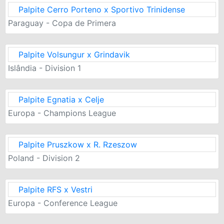
Palpite Cerro Porteno x Sportivo Trinidense
Paraguay - Copa de Primera
Palpite Volsungur x Grindavik
Islândia - Division 1
Palpite Egnatia x Celje
Europa - Champions League
Palpite Pruszkow x R. Rzeszow
Poland - Division 2
Palpite RFS x Vestri
Europa - Conference League