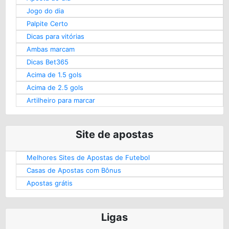
Jogo do dia
Palpite Certo
Dicas para vitórias
Ambas marcam
Dicas Bet365
Acima de 1.5 gols
Acima de 2.5 gols
Artilheiro para marcar
Site de apostas
Melhores Sites de Apostas de Futebol
Casas de Apostas com Bônus
Apostas grátis
Ligas