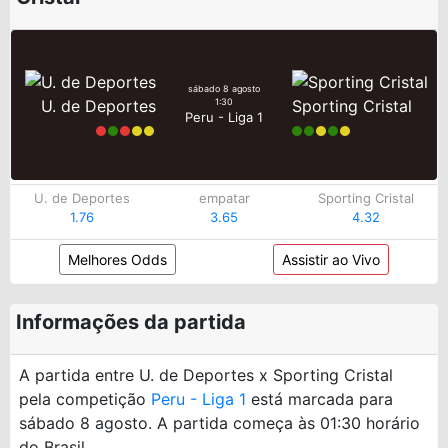
sábado 8 agosto
U. de Deportes
Sporting Cristal
1:30
Peru - Liga 1
U. de Deportes
empatar
Sporting Cristal
1.76
3.65
4.32
Melhores Odds
Assistir ao Vivo
Informações da partida
A partida entre U. de Deportes x Sporting Cristal
pela competição
Peru - Liga 1
está marcada para
sábado 8 agosto. A partida começa às 01:30 horário
do Brasil.