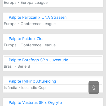
Europa - Europa League
Palpite Partizan x UNA Strassen
Europa - Conference League
Palpite Paide x Zira
Europa - Conference League
Palpite Botafogo SP x Juventude
Brasil - Serie B
Palpite Fylkir x Afturelding
👆
Islândia - Icelandic Cup
Palpite Vasteras SK x Orgryte