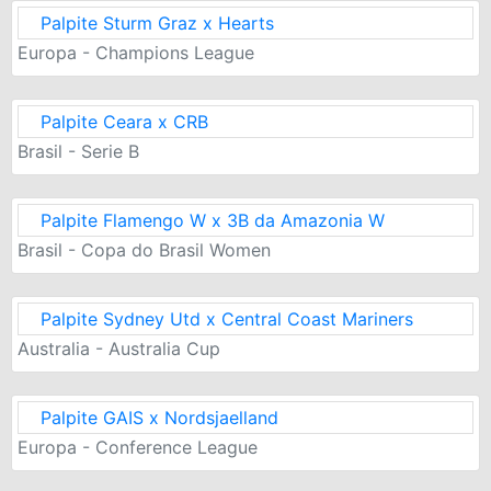
Palpite Sturm Graz x Hearts
Europa - Champions League
Palpite Ceara x CRB
Brasil - Serie B
Palpite Flamengo W x 3B da Amazonia W
Brasil - Copa do Brasil Women
Palpite Sydney Utd x Central Coast Mariners
Australia - Australia Cup
Palpite GAIS x Nordsjaelland
Europa - Conference League