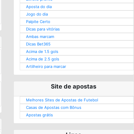
Aposta do dia
Jogo do dia
Palpite Certo
Dicas para vitórias
Ambas marcam
Dicas Bet365
Acima de 1.5 gols
Acima de 2.5 gols
Artilheiro para marcar
Site de apostas
Melhores Sites de Apostas de Futebol
Casas de Apostas com Bônus
Apostas grátis