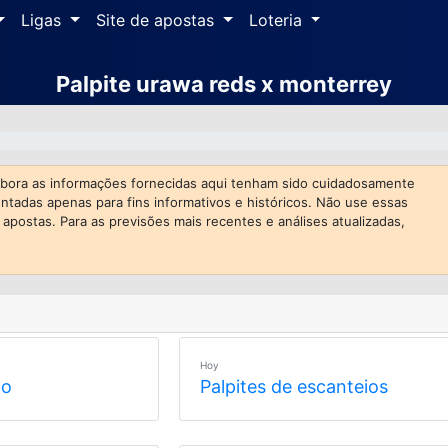
Ligas
Site de apostas
Loteria
Palpite urawa reds x monterrey
Embora as informações fornecidas aqui tenham sido cuidadosamente
tadas apenas para fins informativos e históricos. Não use essas
postas. Para as previsões mais recentes e análises atualizadas,
Hoy
to
Palpites de escanteios