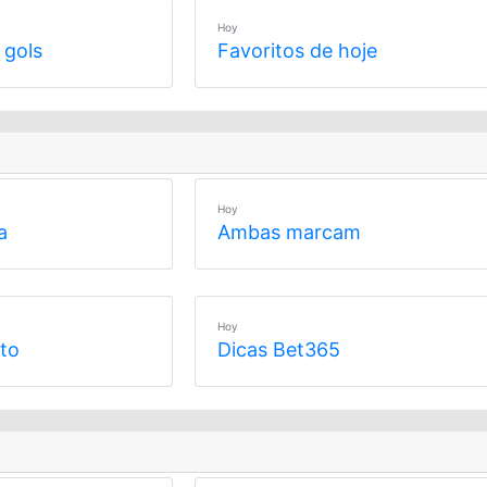
Hoy
 gols
Favoritos de hoje
Hoy
a
Ambas marcam
Hoy
rto
Dicas Bet365