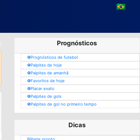
Prognósticos
⚽️Prognósticos de futebol
⚽️Palpites de hoje
⚽️Palpites de amanhã
⚽️Favoritos de hoje
⚽️Placar exato
⚽️Palpites de gols
⚽️Palpites de gol no primeiro tempo
Dicas
Bilhete pronto