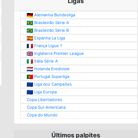
Ligas
Alemanha Bundesliga
Brasileirão Série A
Brasileirão Série B
Espanha La Liga
França Ligue 1
Inglaterra Premier League
Itália Série A
Holanda Eredivisie
Portugal Superliga
Liga dos Campeões
Liga Europa
Copa Libertadores
Copa Sul-Americana
Copa do Mundo
Últimos palpites