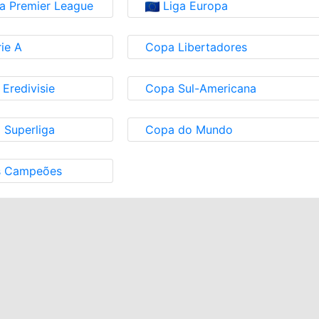
ra Premier League
Liga Europa
rie A
Copa Libertadores
Eredivisie
Copa Sul-Americana
 Superliga
Copa do Mundo
s Campeões