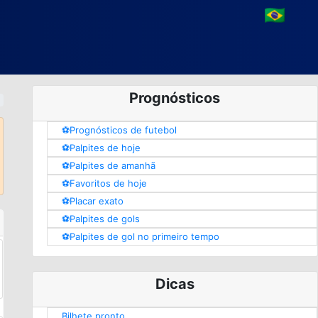
Prognósticos
⚽️Prognósticos de futebol
⚽️Palpites de hoje
⚽️Palpites de amanhã
⚽️Favoritos de hoje
⚽️Placar exato
⚽️Palpites de gols
⚽️Palpites de gol no primeiro tempo
Dicas
Bilhete pronto