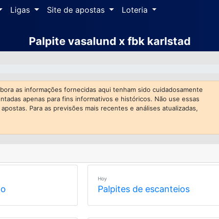
Ligas
Site de apostas
Loteria
Palpite vasalund x fbk karlstad
Embora as informações fornecidas aqui tenham sido cuidadosamente
tadas apenas para fins informativos e históricos. Não use essas
postas. Para as previsões mais recentes e análises atualizadas,
Hoy
to
Palpites de escanteios