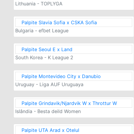
Lithuania - TOPLYGA
Palpite Slavia Sofia x CSKA Sofia
Bulgaria - efbet League
Palpite Seoul E x Land
South Korea - K League 2
Palpite Montevideo City x Danubio
Uruguay - Liga AUF Uruguaya
Palpite Grindavik/Njardvik W x Throttur W
Islândia - Besta deild Women
Palpite UTA Arad x Otelul