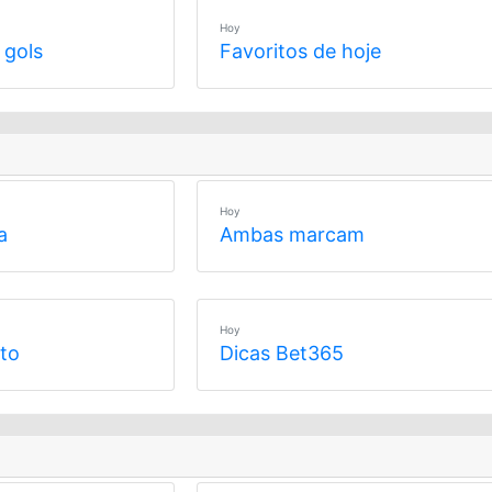
Hoy
 gols
Favoritos de hoje
Hoy
a
Ambas marcam
Hoy
rto
Dicas Bet365