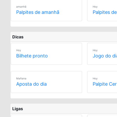
amanhã
Hoy
Palpites de amanhã
Palpites de
Dicas
Hoy
Hoy
Bilhete pronto
Jogo do di
Mañana
Hoy
Aposta do dia
Palpite Ce
Ligas