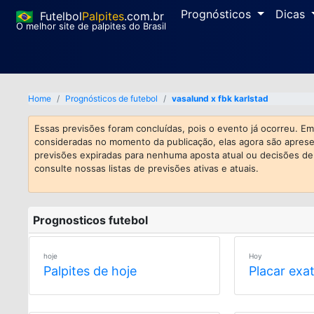
Prognósticos
Dicas
Futelbol
Palpites
.com.br
O melhor site de palpites do Brasil
Home
Prognósticos de futebol
vasalund x fbk karlstad
Essas previsões foram concluídas, pois o evento já ocorreu. 
consideradas no momento da publicação, elas agora são apresen
previsões expiradas para nenhuma aposta atual ou decisões de a
consulte nossas listas de previsões ativas e atuais.
Prognosticos futebol
hoje
Hoy
Palpites de hoje
Placar exa