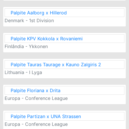
Palpite Aalborg x Hillerod
Denmark - 1st Division
Palpite KPV Kokkola x Rovaniemi
Finlândia - Ykkonen
Palpite Tauras Taurage x Kauno Zalgiris 2
Lithuania - I Lyga
Palpite Floriana x Drita
Europa - Conference League
Palpite Partizan x UNA Strassen
Europa - Conference League