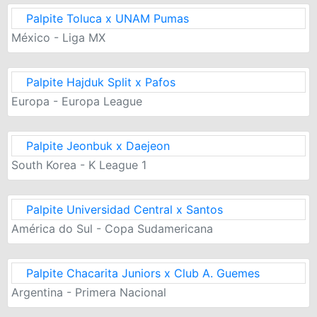
Palpite Toluca x UNAM Pumas
México - Liga MX
Palpite Hajduk Split x Pafos
Europa - Europa League
Palpite Jeonbuk x Daejeon
South Korea - K League 1
Palpite Universidad Central x Santos
América do Sul - Copa Sudamericana
Palpite Chacarita Juniors x Club A. Guemes
Argentina - Primera Nacional