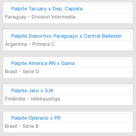
Palpite Tacuary x Dep. Capiata
Paraguay - Division Intermedia
Palpite Deportivo Paraguayo x Central Ballester
Argentina - Primera C
Palpite America RN x Gama
Brasil - Serie D
Palpite Jaro x SJK
Finlândia - Veikkausliiga
Palpite Operario x PR
Brasil - Serie B