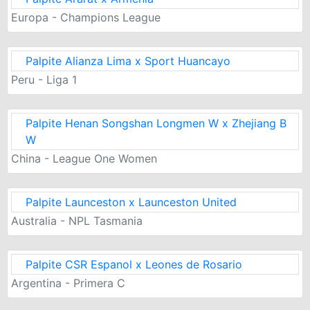
Europa - Champions League
Palpite Alianza Lima x Sport Huancayo
Peru - Liga 1
Palpite Henan Songshan Longmen W x Zhejiang B
W
China - League One Women
Palpite Launceston x Launceston United
Australia - NPL Tasmania
Palpite CSR Espanol x Leones de Rosario
Argentina - Primera C