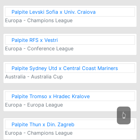
Palpite Levski Sofia x Univ. Craiova
Europa - Champions League
Palpite RFS x Vestri
Europa - Conference League
Palpite Sydney Utd x Central Coast Mariners
Australia - Australia Cup
Palpite Tromso x Hradec Kralove
Europa - Europa League
👆
Palpite Thun x Din. Zagreb
Europa - Champions League