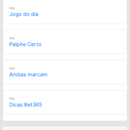
Hoy
Jogo do dia
Hoy
Palpite Certo
Hoy
Ambas marcam
Hoy
Dicas Bet365