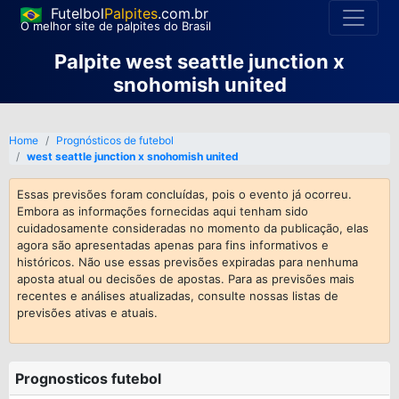
Futelbol
Palpites
.com.br
O melhor site de palpites do Brasil
Palpite west seattle junction x
snohomish united
Home
Prognósticos de futebol
west seattle junction x snohomish united
Essas previsões foram concluídas, pois o evento já ocorreu.
Embora as informações fornecidas aqui tenham sido
cuidadosamente consideradas no momento da publicação, elas
agora são apresentadas apenas para fins informativos e
históricos. Não use essas previsões expiradas para nenhuma
aposta atual ou decisões de apostas. Para as previsões mais
recentes e análises atualizadas, consulte nossas listas de
previsões ativas e atuais.
Prognosticos futebol