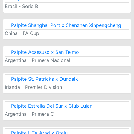
Brasil - Serie B
Palpite Shanghai Port x Shenzhen Xinpengcheng
China - FA Cup
Palpite Acassuso x San Telmo
Argentina - Primera Nacional
Palpite St. Patricks x Dundalk
Irlanda - Premier Division
Palpite Estrella Del Sur x Club Lujan
Argentina - Primera C
Palpite UTA Arad x Otelul