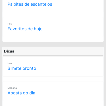
Palpites de escanteios
Hoy
Favoritos de hoje
Dicas
Hoy
Bilhete pronto
Mañana
Aposta do dia