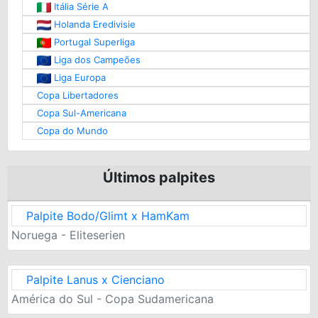
Itália Série A
Holanda Eredivisie
Portugal Superliga
Liga dos Campeões
Liga Europa
Copa Libertadores
Copa Sul-Americana
Copa do Mundo
Últimos palpites
Palpite Bodo/Glimt x HamKam
Noruega - Eliteserien
Palpite Lanus x Cienciano
América do Sul - Copa Sudamericana