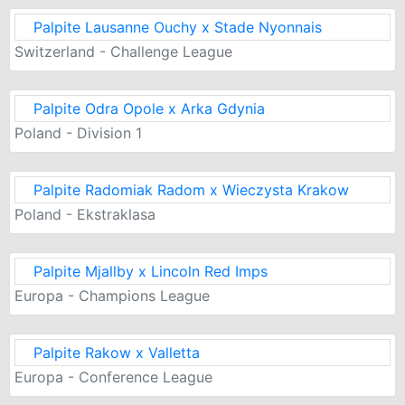
Palpite Lausanne Ouchy x Stade Nyonnais
Switzerland - Challenge League
Palpite Odra Opole x Arka Gdynia
Poland - Division 1
Palpite Radomiak Radom x Wieczysta Krakow
Poland - Ekstraklasa
Palpite Mjallby x Lincoln Red Imps
Europa - Champions League
Palpite Rakow x Valletta
Europa - Conference League