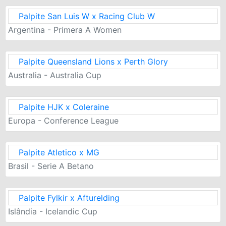
Palpite San Luis W x Racing Club W
Argentina - Primera A Women
Palpite Queensland Lions x Perth Glory
Australia - Australia Cup
Palpite HJK x Coleraine
Europa - Conference League
Palpite Atletico x MG
Brasil - Serie A Betano
Palpite Fylkir x Afturelding
Islândia - Icelandic Cup