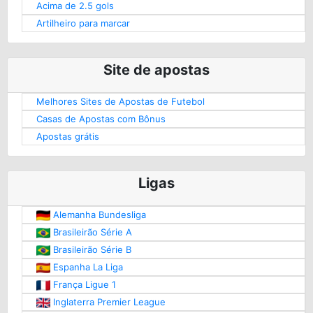
Acima de 2.5 gols
Artilheiro para marcar
Site de apostas
Melhores Sites de Apostas de Futebol
Casas de Apostas com Bônus
Apostas grátis
Ligas
Alemanha Bundesliga
Brasileirão Série A
Brasileirão Série B
Espanha La Liga
França Ligue 1
Inglaterra Premier League