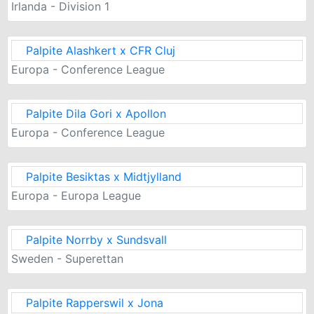
Irlanda - Division 1
Palpite Alashkert x CFR Cluj
Europa - Conference League
Palpite Dila Gori x Apollon
Europa - Conference League
Palpite Besiktas x Midtjylland
Europa - Europa League
Palpite Norrby x Sundsvall
Sweden - Superettan
Palpite Rapperswil x Jona