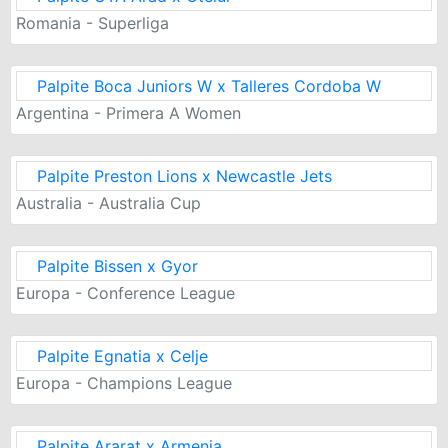
Romania - Superliga
Palpite Boca Juniors W x Talleres Cordoba W
Argentina - Primera A Women
Palpite Preston Lions x Newcastle Jets
Australia - Australia Cup
Palpite Bissen x Gyor
Europa - Conference League
Palpite Egnatia x Celje
Europa - Champions League
Palpite Ararat x Armenia