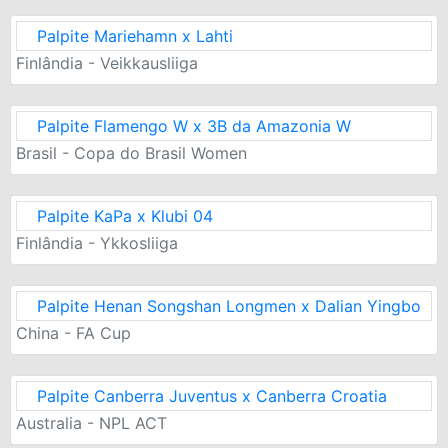
Palpite Mariehamn x Lahti
Finlândia - Veikkausliiga
Palpite Flamengo W x 3B da Amazonia W
Brasil - Copa do Brasil Women
Palpite KaPa x Klubi 04
Finlândia - Ykkosliiga
Palpite Henan Songshan Longmen x Dalian Yingbo
China - FA Cup
Palpite Canberra Juventus x Canberra Croatia
Australia - NPL ACT