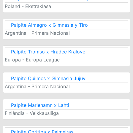
Poland - Ekstraklasa
Palpite Almagro x Gimnasia y Tiro
Argentina - Primera Nacional
Palpite Tromso x Hradec Kralove
Europa - Europa League
Palpite Quilmes x Gimnasia Jujuy
Argentina - Primera Nacional
Palpite Mariehamn x Lahti
Finlândia - Veikkausliiga
Palpite Coritiba x Palmeiras