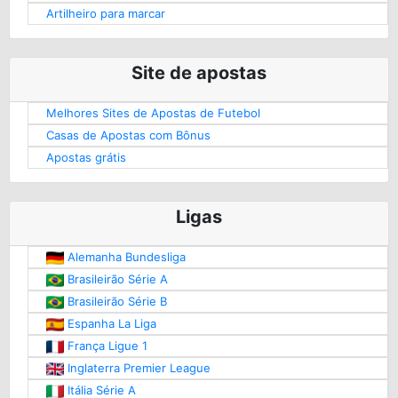
Artilheiro para marcar
Site de apostas
Melhores Sites de Apostas de Futebol
Casas de Apostas com Bônus
Apostas grátis
Ligas
Alemanha Bundesliga
Brasileirão Série A
Brasileirão Série B
Espanha La Liga
França Ligue 1
Inglaterra Premier League
Itália Série A