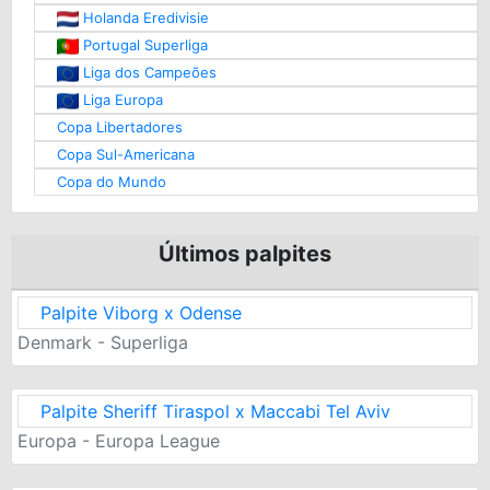
Holanda Eredivisie
Portugal Superliga
Liga dos Campeões
Liga Europa
Copa Libertadores
Copa Sul-Americana
Copa do Mundo
Últimos palpites
Palpite Viborg x Odense
Denmark - Superliga
Palpite Sheriff Tiraspol x Maccabi Tel Aviv
Europa - Europa League