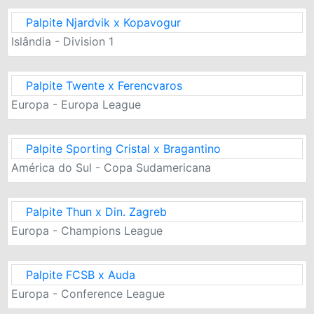
Palpite Njardvik x Kopavogur
Islândia - Division 1
Palpite Twente x Ferencvaros
Europa - Europa League
Palpite Sporting Cristal x Bragantino
América do Sul - Copa Sudamericana
Palpite Thun x Din. Zagreb
Europa - Champions League
Palpite FCSB x Auda
Europa - Conference League