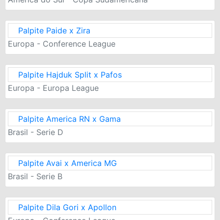
Palpite Paide x Zira
Europa - Conference League
Palpite Hajduk Split x Pafos
Europa - Europa League
Palpite America RN x Gama
Brasil - Serie D
Palpite Avai x America MG
Brasil - Serie B
Palpite Dila Gori x Apollon