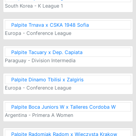
South Korea - K League 1
Palpite Trnava x CSKA 1948 Sofia
Europa - Conference League
Palpite Tacuary x Dep. Capiata
Paraguay - Division Intermedia
Palpite Dinamo Tbilisi x Zalgiris
Europa - Conference League
Palpite Boca Juniors W x Talleres Cordoba W
Argentina - Primera A Women
Palpite Radomiak Radom x Wieczysta Krakow