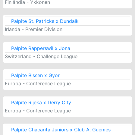
Finlândia - Ykkonen
Palpite St. Patricks x Dundalk
Irlanda - Premier Division
Palpite Rapperswil x Jona
Switzerland - Challenge League
Palpite Bissen x Gyor
Europa - Conference League
Palpite Rijeka x Derry City
Europa - Conference League
Palpite Chacarita Juniors x Club A. Guemes