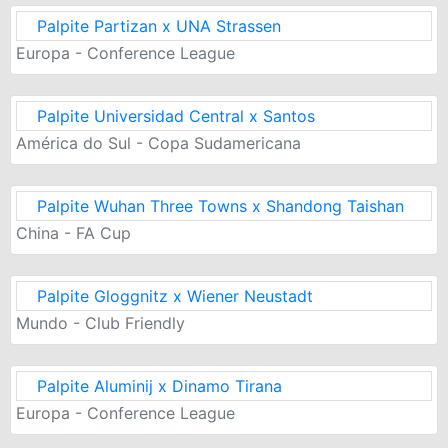
Palpite Partizan x UNA Strassen
Europa - Conference League
Palpite Universidad Central x Santos
América do Sul - Copa Sudamericana
Palpite Wuhan Three Towns x Shandong Taishan
China - FA Cup
Palpite Gloggnitz x Wiener Neustadt
Mundo - Club Friendly
Palpite Aluminij x Dinamo Tirana
Europa - Conference League