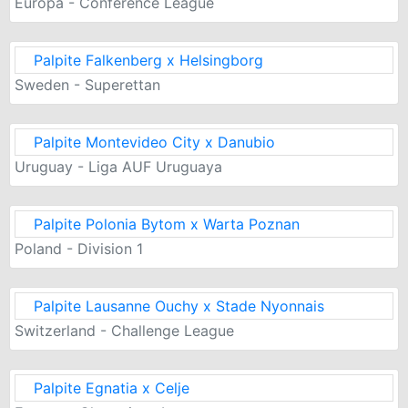
Europa - Conference League
Palpite Falkenberg x Helsingborg
Sweden - Superettan
Palpite Montevideo City x Danubio
Uruguay - Liga AUF Uruguaya
Palpite Polonia Bytom x Warta Poznan
Poland - Division 1
Palpite Lausanne Ouchy x Stade Nyonnais
Switzerland - Challenge League
Palpite Egnatia x Celje