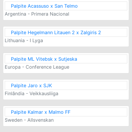
Palpite Acassuso x San Telmo
Argentina - Primera Nacional
Palpite Hegelmann Litauen 2 x Zalgiris 2
Lithuania - I Lyga
Palpite ML Vitebsk x Sutjeska
Europa - Conference League
Palpite Jaro x SJK
Finlândia - Veikkausliiga
Palpite Kalmar x Malmo FF
Sweden - Allsvenskan