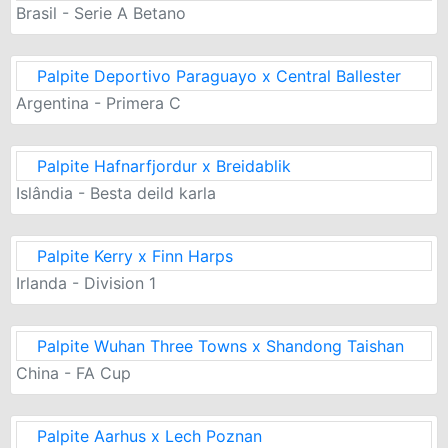
Brasil - Serie A Betano
Palpite Deportivo Paraguayo x Central Ballester
Argentina - Primera C
Palpite Hafnarfjordur x Breidablik
Islândia - Besta deild karla
Palpite Kerry x Finn Harps
Irlanda - Division 1
Palpite Wuhan Three Towns x Shandong Taishan
China - FA Cup
Palpite Aarhus x Lech Poznan