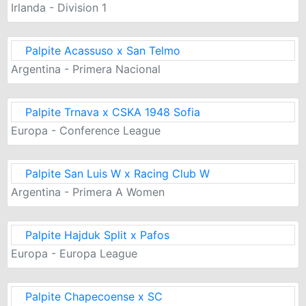
Irlanda - Division 1
Palpite Acassuso x San Telmo
Argentina - Primera Nacional
Palpite Trnava x CSKA 1948 Sofia
Europa - Conference League
Palpite San Luis W x Racing Club W
Argentina - Primera A Women
Palpite Hajduk Split x Pafos
Europa - Europa League
Palpite Chapecoense x SC