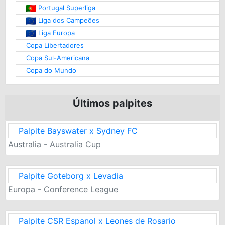
Portugal Superliga
Liga dos Campeões
Liga Europa
Copa Libertadores
Copa Sul-Americana
Copa do Mundo
Últimos palpites
Palpite Bayswater x Sydney FC
Australia - Australia Cup
Palpite Goteborg x Levadia
Europa - Conference League
Palpite CSR Espanol x Leones de Rosario