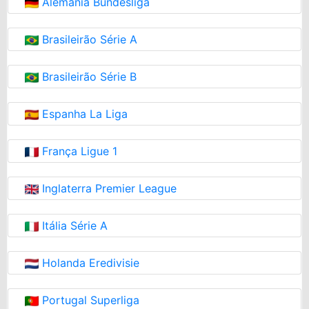
Alemania Bundesliga
Brasileirão Série A
Brasileirão Série B
Espanha La Liga
França Ligue 1
Inglaterra Premier League
Itália Série A
Holanda Eredivisie
Portugal Superliga