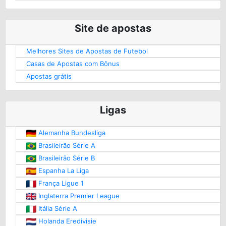
Site de apostas
Melhores Sites de Apostas de Futebol
Casas de Apostas com Bônus
Apostas grátis
Ligas
Alemanha Bundesliga
Brasileirão Série A
Brasileirão Série B
Espanha La Liga
França Ligue 1
Inglaterra Premier League
Itália Série A
Holanda Eredivisie