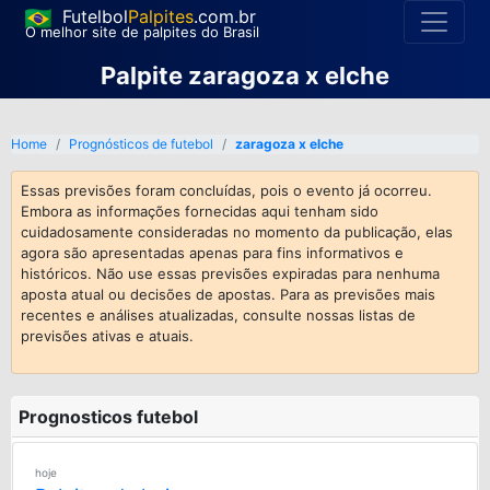
Futelbol
Palpites
.com.br
O melhor site de palpites do Brasil
Palpite zaragoza x elche
Home
Prognósticos de futebol
zaragoza x elche
Essas previsões foram concluídas, pois o evento já ocorreu.
Embora as informações fornecidas aqui tenham sido
cuidadosamente consideradas no momento da publicação, elas
agora são apresentadas apenas para fins informativos e
históricos. Não use essas previsões expiradas para nenhuma
aposta atual ou decisões de apostas. Para as previsões mais
recentes e análises atualizadas, consulte nossas listas de
previsões ativas e atuais.
Prognosticos futebol
hoje