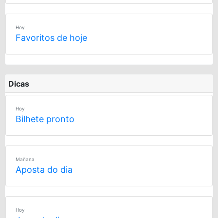
Hoy
Favoritos de hoje
Dicas
Hoy
Bilhete pronto
Mañana
Aposta do dia
Hoy