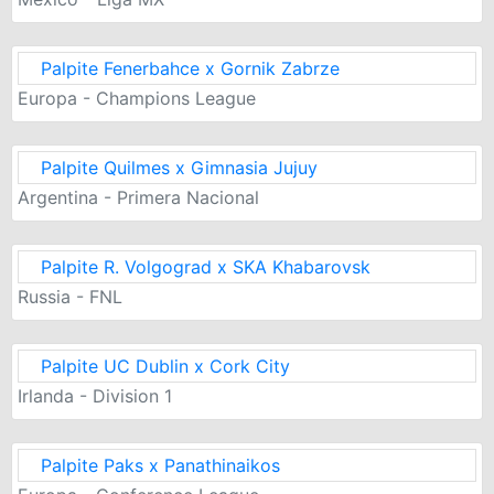
Palpite Fenerbahce x Gornik Zabrze
Europa - Champions League
Palpite Quilmes x Gimnasia Jujuy
Argentina - Primera Nacional
Palpite R. Volgograd x SKA Khabarovsk
Russia - FNL
Palpite UC Dublin x Cork City
Irlanda - Division 1
Palpite Paks x Panathinaikos