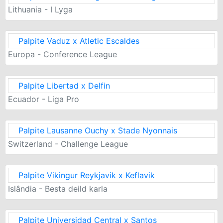
Lithuania - I Lyga
Palpite Vaduz x Atletic Escaldes
Europa - Conference League
Palpite Libertad x Delfin
Ecuador - Liga Pro
Palpite Lausanne Ouchy x Stade Nyonnais
Switzerland - Challenge League
Palpite Vikingur Reykjavik x Keflavik
Islândia - Besta deild karla
Palpite Universidad Central x Santos