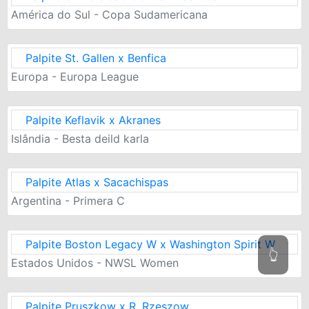
América do Sul - Copa Sudamericana
Palpite St. Gallen x Benfica
Europa - Europa League
Palpite Keflavik x Akranes
Islândia - Besta deild karla
Palpite Atlas x Sacachispas
Argentina - Primera C
Palpite Boston Legacy W x Washington Spirit W
👆
Estados Unidos - NWSL Women
Palpite Pruszkow x R. Rzeszow