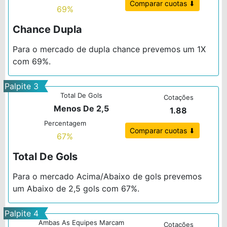
Comparar cuotas ⬇
69%
Chance Dupla
Para o mercado de dupla chance prevemos um 1X
com 69%.
Palpite 3
Total De Gols
Cotações
Menos De 2,5
1.88
Percentagem
Comparar cuotas ⬇
67%
Total De Gols
Para o mercado Acima/Abaixo de gols prevemos
um Abaixo de 2,5 gols com 67%.
Palpite 4
Ambas As Equipes Marcam
Cotações