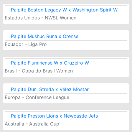
Palpite Boston Legacy W x Washington Spirit W
Estados Unidos - NWSL Women
Palpite Mushuc Runa x Orense
Ecuador - Liga Pro
Palpite Fluminense W x Cruzeiro W
Brasil - Copa do Brasil Women
Palpite Dun. Streda x Velez Mostar
Europa - Conference League
Palpite Preston Lions x Newcastle Jets
Australia - Australia Cup