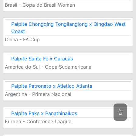
Brasil - Copa do Brasil Women
Palpite Chongqing Tonglianglong x Qingdao West
Coast
China - FA Cup
Palpite Santa Fe x Caracas
América do Sul - Copa Sudamericana
Palpite Patronato x Atletico Atlanta
Argentina - Primera Nacional
👆
Palpite Paks x Panathinaikos
Europa - Conference League