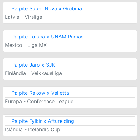
Palpite Super Nova x Grobina
Latvia - Virsliga
Palpite Toluca x UNAM Pumas
México - Liga MX
Palpite Jaro x SJK
Finlândia - Veikkausliiga
Palpite Rakow x Valletta
Europa - Conference League
Palpite Fylkir x Afturelding
Islândia - Icelandic Cup