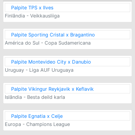
Palpite TPS x Ilves
Finlândia - Veikkausliiga
Palpite Sporting Cristal x Bragantino
América do Sul - Copa Sudamericana
Palpite Montevideo City x Danubio
Uruguay - Liga AUF Uruguaya
Palpite Vikingur Reykjavik x Keflavik
Islândia - Besta deild karla
Palpite Egnatia x Celje
Europa - Champions League