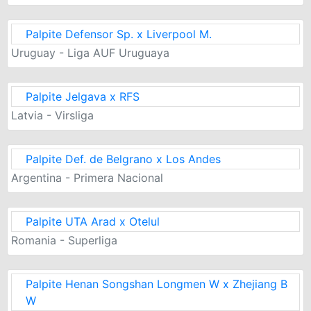
Palpite Defensor Sp. x Liverpool M.
Uruguay - Liga AUF Uruguaya
Palpite Jelgava x RFS
Latvia - Virsliga
Palpite Def. de Belgrano x Los Andes
Argentina - Primera Nacional
Palpite UTA Arad x Otelul
Romania - Superliga
Palpite Henan Songshan Longmen W x Zhejiang B
W