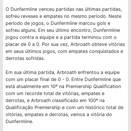
O Dunfermline venceu partidas nas últimas partidas,
sofreu reveses e empates no mesmo período. Neste
período de jogos, o Dunfermline marcou gols e
sofreu alguns. Em seu último encontro, Dunfermline
jogou contra a equipe e a partida terminou com o
placar de 0 a 0. Por sua vez, Arbroath obteve vitórias
em seus últimos jogos, com empates conquistados e
derrotas sofridas.
Em sua última partida, Arbroath enfrentou a equipe
com um placar final de 0 - 0. Entre Dunfermline que
está atualmente em 10º na Premiership Qualification
com um recorde total de vitórias, empates e
derrotas, e Arbroath classificado em 100º na
Qualificação Premiership e com um histórico total de
vitórias, empates e derrotas, vemos a vitória do
Dunfermline.