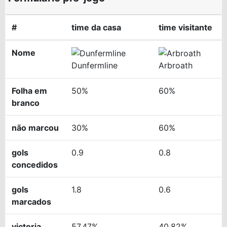
#
time da casa
time visitante
Nome
Dunfermline
Arbroath
Folha em
50%
60%
branco
não marcou
30%
60%
gols
0.9
0.8
concedidos
gols
1.8
0.6
marcados
victoria
57.47%
40.82%