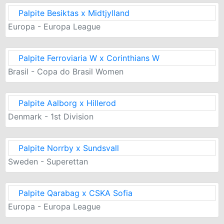
Palpite Besiktas x Midtjylland
Europa - Europa League
Palpite Ferroviaria W x Corinthians W
Brasil - Copa do Brasil Women
Palpite Aalborg x Hillerod
Denmark - 1st Division
Palpite Norrby x Sundsvall
Sweden - Superettan
Palpite Qarabag x CSKA Sofia
Europa - Europa League