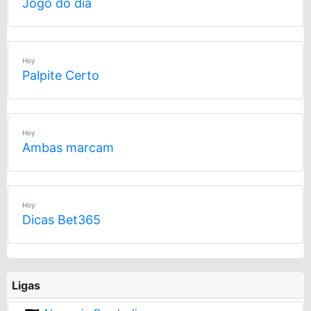
Jogo do dia
Hoy
Palpite Certo
Hoy
Ambas marcam
Hoy
Dicas Bet365
Ligas