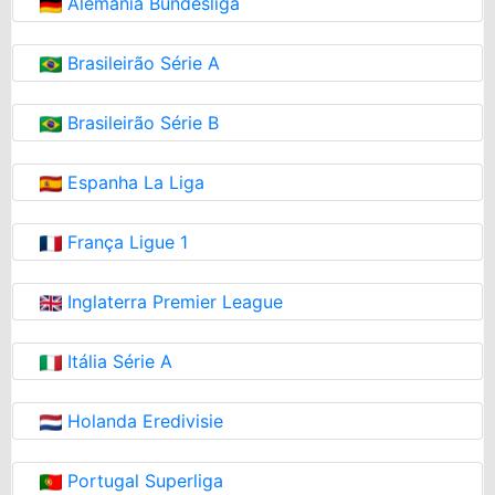
Alemania Bundesliga
Brasileirão Série A
Brasileirão Série B
Espanha La Liga
França Ligue 1
Inglaterra Premier League
Itália Série A
Holanda Eredivisie
Portugal Superliga