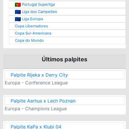
Portugal Superliga
Liga dos Campeões
Liga Europa
Copa Libertadores
Copa Sul-Americana
Copa do Mundo
Últimos palpites
Palpite Rijeka x Derry City
Europa - Conference League
Palpite Aarhus x Lech Poznan
Europa - Champions League
Palpite KaPa x Klubi 04