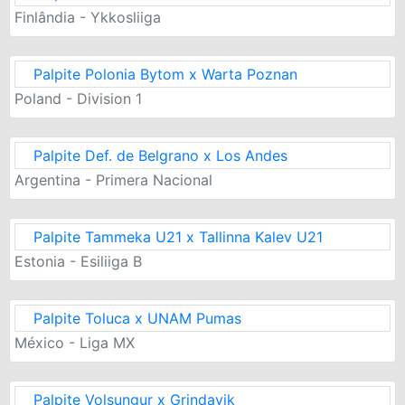
Finlândia - Ykkosliiga
Palpite Polonia Bytom x Warta Poznan
Poland - Division 1
Palpite Def. de Belgrano x Los Andes
Argentina - Primera Nacional
Palpite Tammeka U21 x Tallinna Kalev U21
Estonia - Esiliiga B
Palpite Toluca x UNAM Pumas
México - Liga MX
Palpite Volsungur x Grindavik