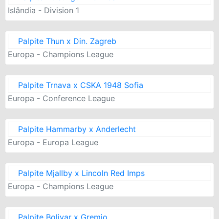
Islândia - Division 1
Palpite Thun x Din. Zagreb
Europa - Champions League
Palpite Trnava x CSKA 1948 Sofia
Europa - Conference League
Palpite Hammarby x Anderlecht
Europa - Europa League
Palpite Mjallby x Lincoln Red Imps
Europa - Champions League
Palpite Bolivar x Gremio