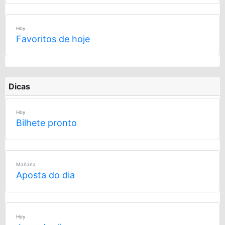
Hoy
Favoritos de hoje
Dicas
Hoy
Bilhete pronto
Mañana
Aposta do dia
Hoy