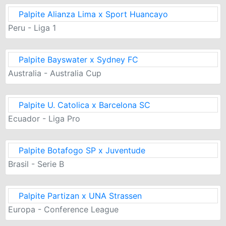
Palpite Alianza Lima x Sport Huancayo
Peru - Liga 1
Palpite Bayswater x Sydney FC
Australia - Australia Cup
Palpite U. Catolica x Barcelona SC
Ecuador - Liga Pro
Palpite Botafogo SP x Juventude
Brasil - Serie B
Palpite Partizan x UNA Strassen
Europa - Conference League