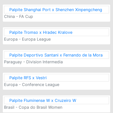
Palpite Shanghai Port x Shenzhen Xinpengcheng
China - FA Cup
Palpite Tromso x Hradec Kralove
Europa - Europa League
Palpite Deportivo Santani x Fernando de la Mora
Paraguay - Division Intermedia
Palpite RFS x Vestri
Europa - Conference League
Palpite Fluminense W x Cruzeiro W
Brasil - Copa do Brasil Women