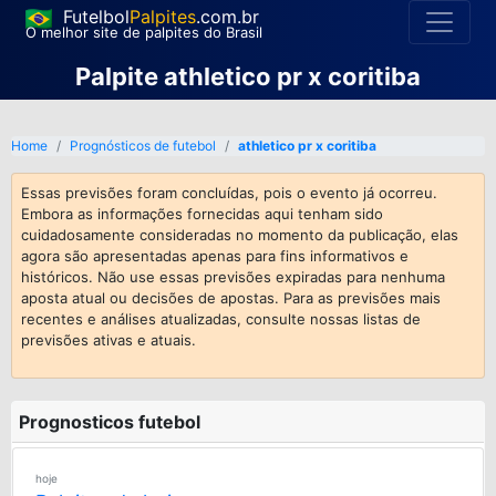
Futelbol
Palpites
.com.br
O melhor site de palpites do Brasil
Palpite athletico pr x coritiba
Home
Prognósticos de futebol
athletico pr x coritiba
Essas previsões foram concluídas, pois o evento já ocorreu.
Embora as informações fornecidas aqui tenham sido
cuidadosamente consideradas no momento da publicação, elas
agora são apresentadas apenas para fins informativos e
históricos. Não use essas previsões expiradas para nenhuma
aposta atual ou decisões de apostas. Para as previsões mais
recentes e análises atualizadas, consulte nossas listas de
previsões ativas e atuais.
Prognosticos futebol
hoje