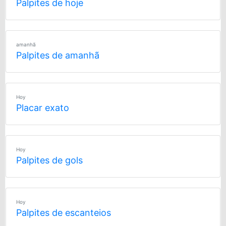
Palpites de hoje
amanhã
Palpites de amanhã
Hoy
Placar exato
Hoy
Palpites de gols
Hoy
Palpites de escanteios