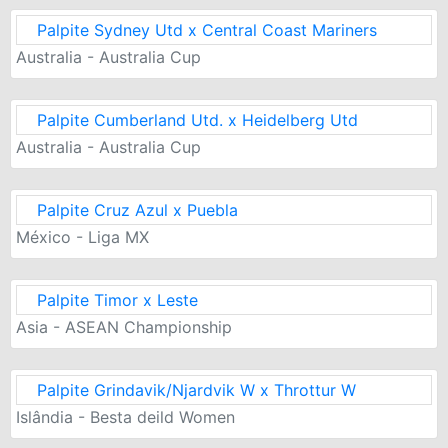
Palpite Sydney Utd x Central Coast Mariners
Australia - Australia Cup
Palpite Cumberland Utd. x Heidelberg Utd
Australia - Australia Cup
Palpite Cruz Azul x Puebla
México - Liga MX
Palpite Timor x Leste
Asia - ASEAN Championship
Palpite Grindavik/Njardvik W x Throttur W
Islândia - Besta deild Women