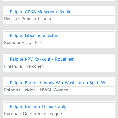
Palpite CSKA Moscow x Baltika
Russia - Premier League
Palpite Libertad x Delfin
Ecuador - Liga Pro
Palpite KPV Kokkola x Rovaniemi
Finlândia - Ykkonen
Palpite Boston Legacy W x Washington Spirit W
Estados Unidos - NWSL Women
Palpite Dinamo Tbilisi x Zalgiris
Europa - Conference League