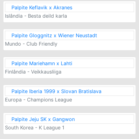
Palpite Keflavik x Akranes
Islândia - Besta deild karla
Palpite Gloggnitz x Wiener Neustadt
Mundo - Club Friendly
Palpite Mariehamn x Lahti
Finlândia - Veikkausliiga
Palpite Iberia 1999 x Slovan Bratislava
Europa - Champions League
Palpite Jeju SK x Gangwon
South Korea - K League 1